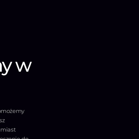
ny w
 pomożemy
sz
amiast
łoszenie do