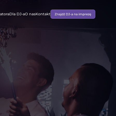
atora
Dla DJ-a
O nas
Kontakt
Znajdź DJ-a na imprezę