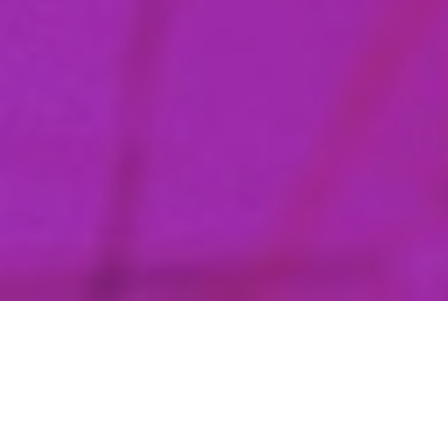
Zobacz, jak to wszystko działa
W wielkim skrócie - my znajdujemy wydarzenie, Ty rozkładasz swój