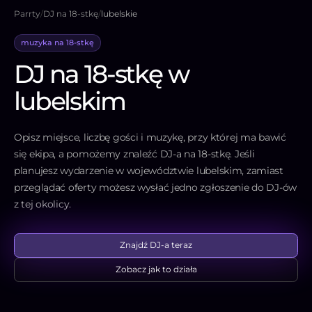
Parrty
/
DJ na 18-stkę
/
lubelskie
muzyka na 18-stkę
DJ na 18-stkę w
lubelskim
Opisz miejsce, liczbę gości i muzykę, przy której ma bawić
się ekipa, a pomożemy znaleźć DJ-a na 18-stkę. Jeśli
planujesz wydarzenie w województwie lubelskim, zamiast
przeglądać oferty możesz wysłać jedno zgłoszenie do DJ-ów
z tej okolicy.
Znajdź DJ-a teraz
Zobacz jak to działa