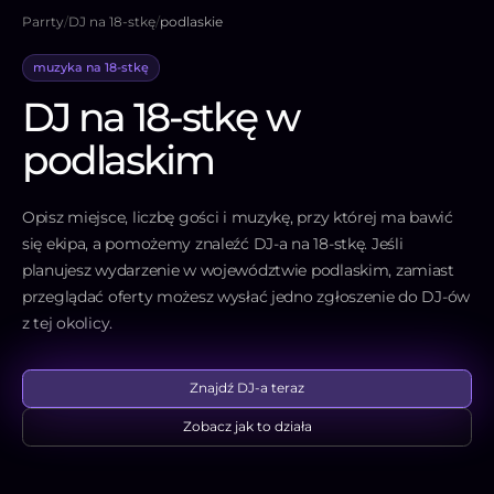
Parrty
/
DJ na 18-stkę
/
podlaskie
muzyka na 18-stkę
DJ na 18-stkę w
podlaskim
Opisz miejsce, liczbę gości i muzykę, przy której ma bawić
się ekipa, a pomożemy znaleźć DJ-a na 18-stkę. Jeśli
planujesz wydarzenie w województwie podlaskim, zamiast
przeglądać oferty możesz wysłać jedno zgłoszenie do DJ-ów
z tej okolicy.
Znajdź DJ-a teraz
Zobacz jak to działa