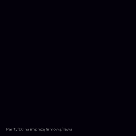
Parrty
/
DJ na imprezę firmową
/
Iława