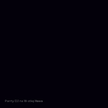
Parrty
/
DJ na 18-stkę
/
Iława