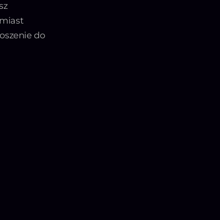
sz
miast
łoszenie do