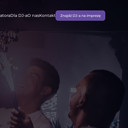
atora
Dla DJ-a
O nas
Kontakt
Znajdź DJ-a na imprezę