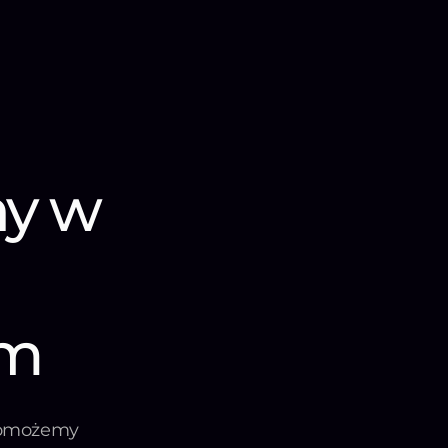
ny w
im
 pomożemy