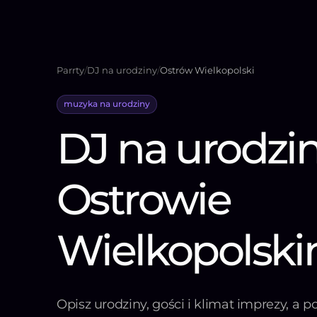
Parrty
/
DJ na urodziny
/
Ostrów Wielkopolski
muzyka na urodziny
DJ na urodzi
Ostrowie
Wielkopolsk
Opisz urodziny, gości i klimat imprezy, a