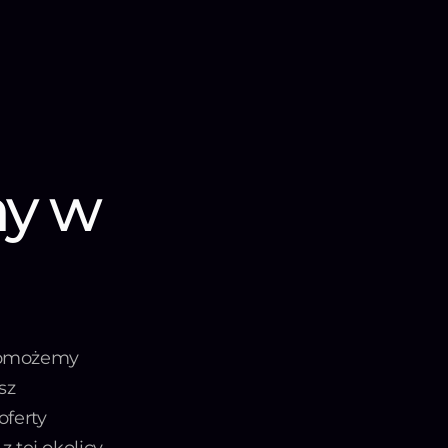
ny w
 pomożemy
sz
oferty
 tej okolicy.