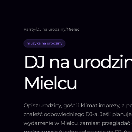
Parrty
/
DJ na urodziny
/
Mielec
muzyka na urodziny
DJ na urodzi
Mielcu
Opisz urodziny, gości i klimat imprezy, a
znaleźć odpowiedniego DJ-a. Jeśli planuje
wydarzenie w Mielcu, zamiast przeglądać 
możesz wysłać jedno zgłoszenie do DJ-ów z