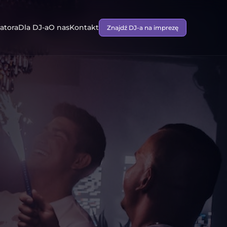
atora
Dla DJ-a
O nas
Kontakt
Znajdź DJ-a na imprezę