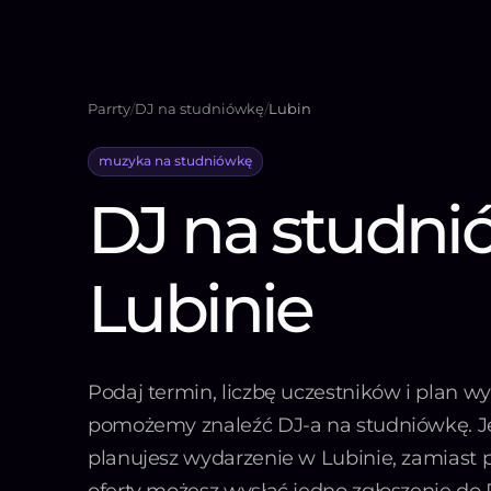
Parrty
/
DJ na studniówkę
/
Lubin
muzyka na studniówkę
DJ na studn
Lubinie
Podaj termin, liczbę uczestników i plan wy
pomożemy znaleźć DJ-a na studniówkę. Je
planujesz wydarzenie w Lubinie, zamiast 
oferty możesz wysłać jedno zgłoszenie do 