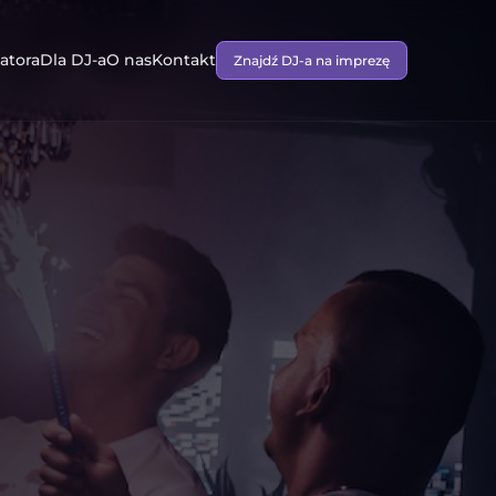
atora
Dla DJ-a
O nas
Kontakt
Znajdź DJ-a na imprezę