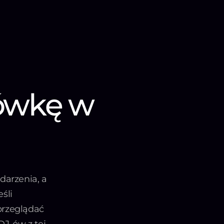
iówkę w
darzenia, a
śli
przeglądać
DJ-ów z tej