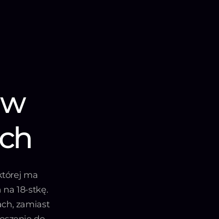
 w
ach
 której ma
na 18-stkę.
ach, zamiast
łoszenie do