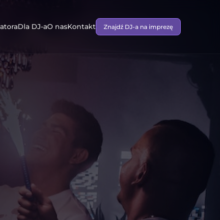
atora
Dla DJ-a
O nas
Kontakt
Znajdź DJ-a na imprezę