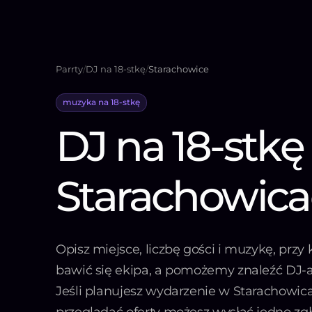
Parrty
/
DJ na 18-stkę
/
Starachowice
muzyka na 18-stkę
DJ na 18-stkę
Starachowic
Opisz miejsce, liczbę gości i muzykę, przy
bawić się ekipa, a pomożemy znaleźć DJ-a 
Jeśli planujesz wydarzenie w Starachowic
przeglądać oferty możesz wysłać jedno zg