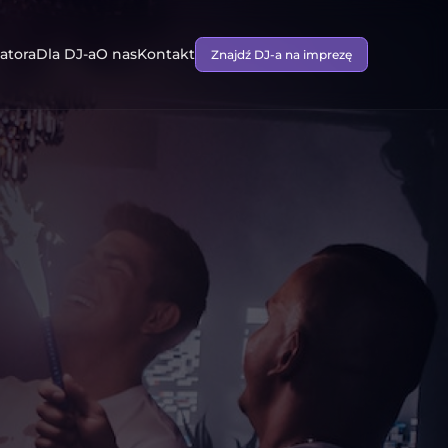
atora
Dla DJ-a
O nas
Kontakt
Znajdź DJ-a na imprezę