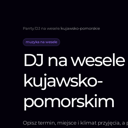
Parrty
/
DJ na wesele
/
kujawsko-pomorskie
muzyka na wesele
DJ na wesele
kujawsko-
pomorskim
Opisz termin, miejsce i klimat przyjęcia,