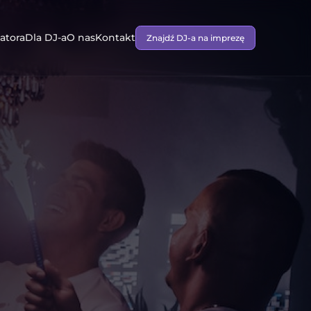
atora
Dla DJ-a
O nas
Kontakt
Znajdź DJ-a na imprezę