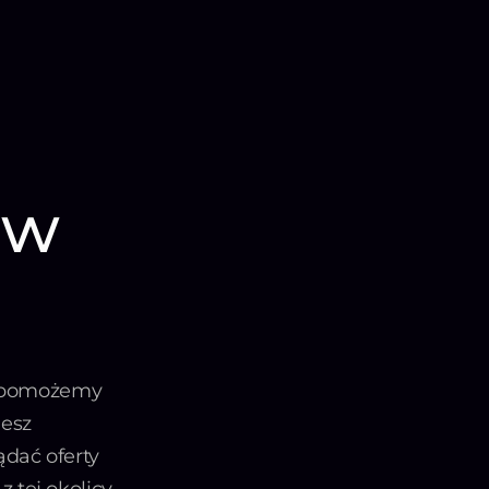
 w
 a pomożemy
jesz
dać oferty
 tej okolicy.