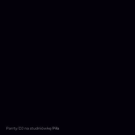
Parrty
/
DJ na studniówkę
/
Piła