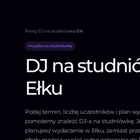
Parrty
/
DJ na studniówkę
/
Ełk
muzyka na studniówkę
DJ na studn
Ełku
Podaj termin, liczbę uczestników i plan wy
pomożemy znaleźć DJ-a na studniówkę. Je
planujesz wydarzenie w Ełku, zamiast prz
oferty możesz wysłać jedno zgłoszenie do 