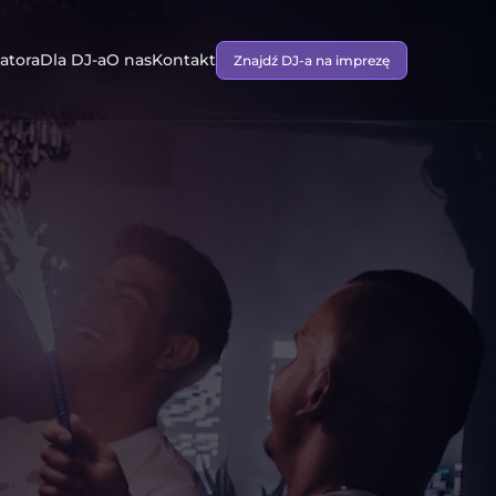
atora
Dla DJ-a
O nas
Kontakt
Znajdź DJ-a na imprezę