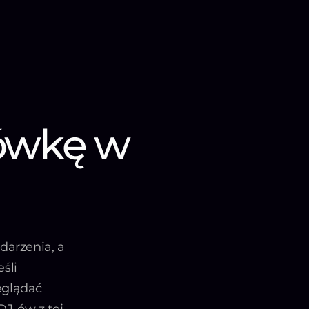
iówkę w
darzenia, a
śli
eglądać
DJ-ów z tej