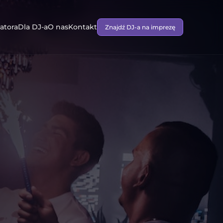
atora
Dla DJ-a
O nas
Kontakt
Znajdź DJ-a na imprezę