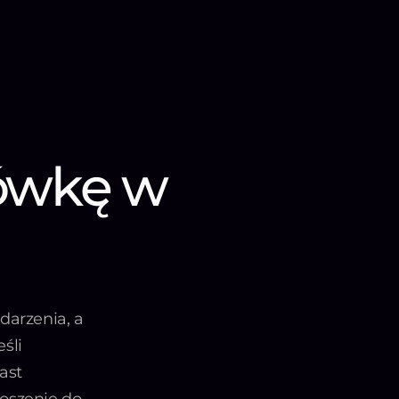
iówkę w
darzenia, a
śli
ast
łoszenie do