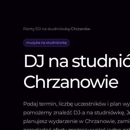
Parrty
/
DJ na studniówkę
/
Chrzanów
muzyka na studniówkę
DJ na studn
Chrzanowie
Podaj termin, liczbę uczestników i plan wy
pomożemy znaleźć DJ-a na studniówkę. Je
planujesz wydarzenie w Chrzanowie, zami
przeglądać oferty możesz wysłać jedno zg