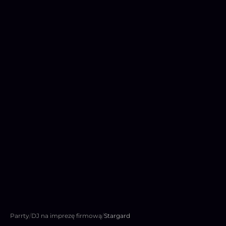
Parrty
/
DJ na imprezę firmową
/
Stargard